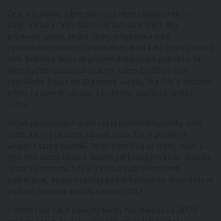
Že je o hypotéky zájem potvrzují nejen zástupci velkých
bank, ale také Česká bankovní asociace, která díky
průzkumu zjistila, že pro Čechy je hypotéka stále
vyhledávanou cestou k vlastnímu bydlení a má ji nyní pětina z
nich. Dokonce skoro 90 procent dotázaných potvrdilo, že
jejich bydlení současná opatření kolem COVID-19 nijak
neovlivnila. Pouze do 10 procent uvedlo, že přišlo o dostatek
příjmů na pokrytí nákladů s bydlením, například splátky
úvěru.
Objem poskytnutých úvěrů i výše průměrné hypotéky stále
roste, ale jiný ukazatel naopak klesá. Tím je průměrná
úroková sazba hypoték. Tento trend trvá už sedmý měsíc a v
říjnu tato sazba klesla o dalších pět bazických bodů. Dostala
se tak na hodnotu 2,02 % a pokud bude tento trend
pokračovat, dostane se brzy pod dvě procenta. Naposledy se
pod dvě procenta dostala v březnu 2017.
V tomto roce zatím poskytly banky hypotéky již za 197,59