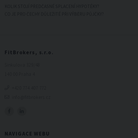
KOLIK STOJÍ PŘEDČASNÉ SPLACENÍ HYPOTÉKY?
CO JE PRO ČECHY DŮLEŽITÉ PŘI VÝBĚRU PŮJČKY?
FitBrokers, s.r.o.
Sinkulova 329/48
140 00 Praha 4
+420 774 407 772
info@fitbrokers.cz
NAVIGACE WEBU