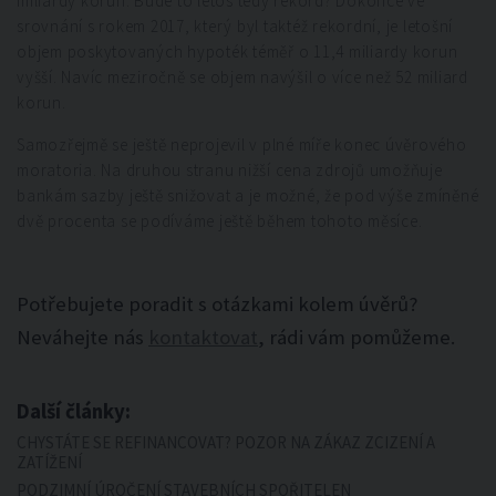
miliardy korun. Bude to letos tedy rekord? Dokonce ve
srovnání s rokem 2017, který byl taktéž rekordní, je letošní
objem poskytovaných hypoték téměř o 11,4 miliardy korun
vyšší. Navíc meziročně se objem navýšil o více než 52 miliard
korun.
Samozřejmě se ještě neprojevil v plné míře konec úvěrového
moratoria. Na druhou stranu nižší cena zdrojů umožňuje
bankám sazby ještě snižovat a je možné, že pod výše zmíněné
dvě procenta se podíváme ještě během tohoto měsíce.
Potřebujete poradit s otázkami kolem úvěrů?
Neváhejte nás
kontaktovat
, rádi vám pomůžeme.
Další články:
CHYSTÁTE SE REFINANCOVAT? POZOR NA ZÁKAZ ZCIZENÍ A
ZATÍŽENÍ
PODZIMNÍ ÚROČENÍ STAVEBNÍCH SPOŘITELEN