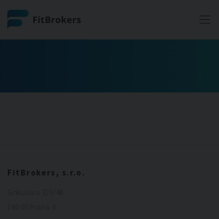
FitBrokers, s.r.o.
Sinkulova 329/48
140 00 Praha 4