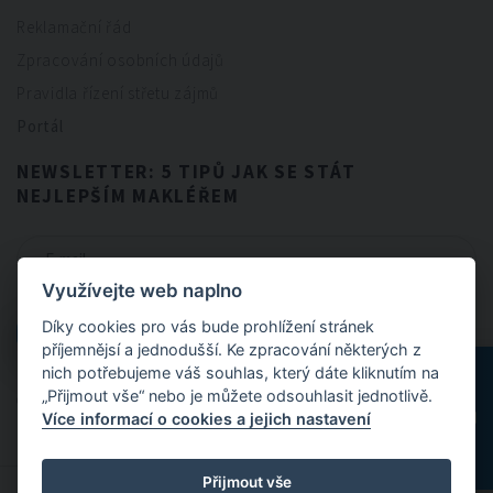
Reklamační řád
Zpracování osobních údajů
Pravidla řízení střetu zájmů
Portál
NEWSLETTER: 5 TIPŮ JAK SE STÁT
NEJLEPŠÍM MAKLÉŘEM
Využívejte web naplno
CHCI NEWSLETTER
Díky cookies pro vás bude prohlížení stránek
CHCI NEWSLETTER
příjemnějsí a jednodušší. Ke zpracování některých z
nich potřebujeme váš souhlas, který dáte kliknutím na
„Přijmout vše“ nebo je můžete odsouhlasit jednotlivě.
Odesláním formuláře souhlasíte se
zpracováním osobních údajů
.
Více informací o cookies a jejich nastavení
Přijmout vše