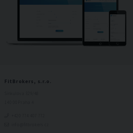
FitBrokers, s.r.o.
Sinkulova 329/48
140 00 Praha 4
+420 774 407 772
info@fitbrokers.cz