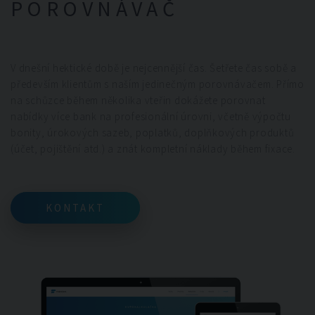
POROVNÁVAČ
V dnešní hektické době je nejcennější čas. Šetřete čas sobě a
především klientům s naším jedinečným porovnávačem. Přímo
na schůzce během několika vteřin dokážete porovnat
nabídky více bank na profesionální úrovni, včetně výpočtu
bonity, úrokových sazeb, poplatků, doplňkových produktů
(účet, pojištění atd.) a znát kompletní náklady během fixace.
KONTAKT
KONTAKT