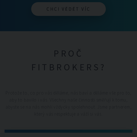
CHCI VĚDĚT VÍC
CHCI VĚDĚT VÍC
PROČ
FITBROKERS?
Protože to, co pro vás děláme, nás baví a děláme vše pro to,
aby to bavilo i vás. Všechny naše činnosti směřují k tomu,
abyste se na nás mohli vždycky spolehnout. Jsme partnerem,
který vás respektuje a váží si vás.