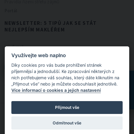
Pravidla řízení střetu zájmů
Portál
NEWSLETTER: 5 TIPŮ JAK SE STÁT
NEJLEPŠÍM MAKLÉŘEM
Využívejte web naplno
CHCI NEWSLETTER
Díky cookies pro vás bude prohlížení stránek
CHCI NEWSLETTER
příjemnějsí a jednodušší. Ke zpracování některých z
nich potřebujeme váš souhlas, který dáte kliknutím na
„Přijmout vše“ nebo je můžete odsouhlasit jednotlivě.
Odesláním formuláře souhlasíte se
zpracováním osobních údajů
.
Více informací o cookies a jejich nastavení
Přijmout vše
© 2024 FitBrokers - Servis, který si zamilujete
Odmítnout vše
Designed by