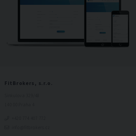
FitBrokers, s.r.o.
Sinkulova 329/48
140 00 Praha 4
+420 774 407 772
info@fitbrokers.cz