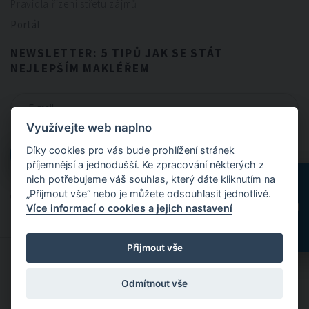
Pravidla řízení střetu zájmů
Portál
NEWSLETTER: 5 TIPŮ JAK SE STÁT
NEJLEPŠÍM MAKLÉŘEM
Využívejte web naplno
CHCI NEWSLETTER
Díky cookies pro vás bude prohlížení stránek
CHCI NEWSLETTER
příjemnějsí a jednodušší. Ke zpracování některých z
nich potřebujeme váš souhlas, který dáte kliknutím na
„Přijmout vše“ nebo je můžete odsouhlasit jednotlivě.
Odesláním formuláře souhlasíte se
zpracováním osobních údajů
.
Více informací o cookies a jejich nastavení
Přijmout vše
© 2024 FitBrokers - Servis, který si zamilujete
Odmítnout vše
Designed by