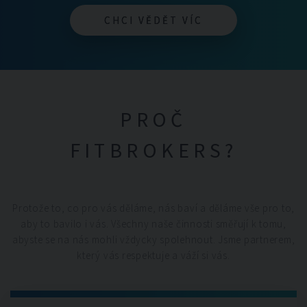
CHCI VĚDĚT VÍC
CHCI VĚDĚT VÍC
PROČ
FITBROKERS?
Protože to, co pro vás děláme, nás baví a děláme vše pro to,
aby to bavilo i vás. Všechny naše činnosti směřují k tomu,
abyste se na nás mohli vždycky spolehnout. Jsme partnerem,
který vás respektuje a váží si vás.