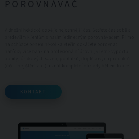
POROVNÁVAČ
V dnešní hektické době je nejcennější čas. Šetřete čas sobě a
především klientům s naším jedinečným porovnávačem. Přímo
na schůzce během několika vteřin dokážete porovnat
nabídky více bank na profesionální úrovni, včetně výpočtu
bonity, úrokových sazeb, poplatků, doplňkových produktů
(účet, pojištění atd.) a znát kompletní náklady během fixace.
KONTAKT
KONTAKT