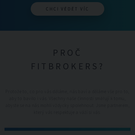
CHCI VĚDĚT VÍC
CHCI VĚDĚT VÍC
PROČ
FITBROKERS?
Protože to, co pro vás děláme, nás baví a děláme vše pro to,
aby to bavilo i vás. Všechny naše činnosti směřují k tomu,
abyste se na nás mohli vždycky spolehnout. Jsme partnerem,
který vás respektuje a váží si vás.