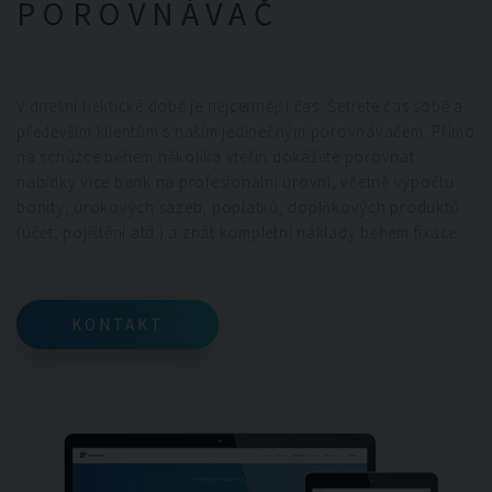
POROVNÁVAČ
V dnešní hektické době je nejcennější čas. Šetřete čas sobě a
především klientům s naším jedinečným porovnávačem. Přímo
na schůzce během několika vteřin dokážete porovnat
nabídky více bank na profesionální úrovni, včetně výpočtu
bonity, úrokových sazeb, poplatků, doplňkových produktů
(účet, pojištění atd.) a znát kompletní náklady během fixace.
KONTAKT
KONTAKT