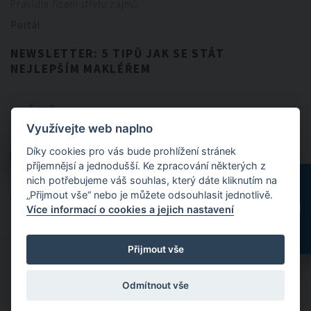
Pravidla řízení střetu zájmů
Portál
NEWSLETTER: 5 TIPŮ JAK SE STÁT
NEJLEPŠÍM MAKLÉŘEM
Využívejte web naplno
CHCI NEWSLETTER
Díky cookies pro vás bude prohlížení stránek
CHCI NEWSLETTER
příjemnějsí a jednodušší. Ke zpracování některých z
nich potřebujeme váš souhlas, který dáte kliknutím na
„Přijmout vše“ nebo je můžete odsouhlasit jednotlivě.
Odesláním formuláře souhlasíte se
zpracováním osobních údajů
.
Více informací o cookies a jejich nastavení
Přijmout vše
© 2024 FitBrokers - Servis, který si zamilujete
Odmítnout vše
Designed by