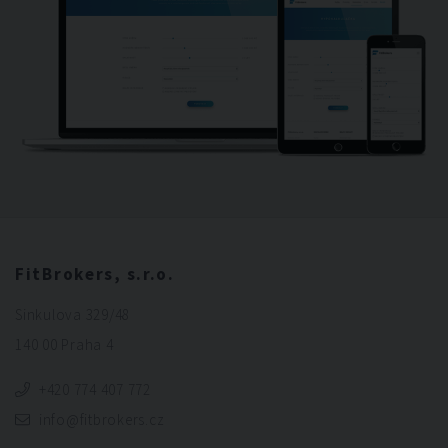
FitBrokers, s.r.o.
Sinkulova 329/48
140 00 Praha 4
+420 774 407 772
info@fitbrokers.cz