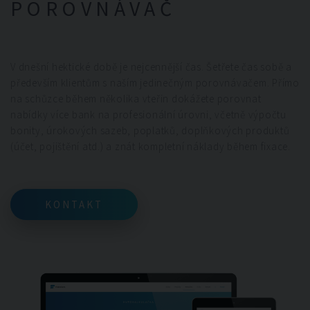
POROVNÁVAČ
V dnešní hektické době je nejcennější čas. Šetřete čas sobě a
především klientům s naším jedinečným porovnávačem. Přímo
na schůzce během několika vteřin dokážete porovnat
nabídky více bank na profesionální úrovni, včetně výpočtu
bonity, úrokových sazeb, poplatků, doplňkových produktů
(účet, pojištění atd.) a znát kompletní náklady během fixace.
KONTAKT
KONTAKT