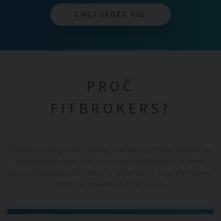
CHCI VĚDĚT VÍC
CHCI VĚDĚT VÍC
PROČ
FITBROKERS?
Protože to, co pro vás děláme, nás baví a děláme vše pro to,
aby to bavilo i vás. Všechny naše činnosti směřují k tomu,
abyste se na nás mohli vždycky spolehnout. Jsme partnerem,
který vás respektuje a váží si vás.