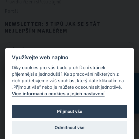
Pravidla řízení střetu zájmů
Portál
NEWSLETTER: 5 TIPŮ JAK SE STÁT
NEJLEPŠÍM MAKLÉŘEM
Využívejte web naplno
CHCI NEWSLETTER
Díky cookies pro vás bude prohlížení stránek
CHCI NEWSLETTER
příjemnějsí a jednodušší. Ke zpracování některých z
nich potřebujeme váš souhlas, který dáte kliknutím na
„Přijmout vše“ nebo je můžete odsouhlasit jednotlivě.
Odesláním formuláře souhlasíte se
zpracováním osobních údajů
.
Více informací o cookies a jejich nastavení
Přijmout vše
© 2024 FitBrokers - Servis, který si zamilujete
Odmítnout vše
Designed by