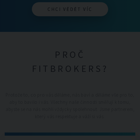
CHCI VĚDĚT VÍC
CHCI VĚDĚT VÍC
PROČ
FITBROKERS?
Protože to, co pro vás děláme, nás baví a děláme vše pro to,
aby to bavilo i vás. Všechny naše činnosti směřují k tomu,
abyste se na nás mohli vždycky spolehnout. Jsme partnerem,
který vás respektuje a váží si vás.