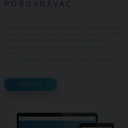
POROVNÁVAČ
V dnešní hektické době je nejcennější čas. Šetřete čas sobě a
především klientům s naším jedinečným porovnávačem. Přímo
na schůzce během několika vteřin dokážete porovnat
nabídky více bank na profesionální úrovni, včetně výpočtu
bonity, úrokových sazeb, poplatků, doplňkových produktů
(účet, pojištění atd.) a znát kompletní náklady během fixace.
KONTAKT
KONTAKT