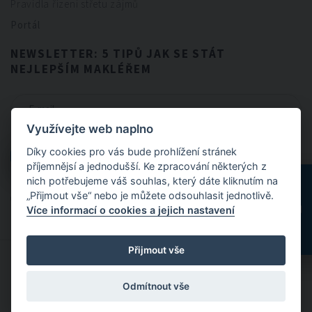
Pravidla řízení střetu zájmů
Portál
NEWSLETTER: 5 TIPŮ JAK SE STÁT
NEJLEPŠÍM MAKLÉŘEM
Využívejte web naplno
CHCI NEWSLETTER
Díky cookies pro vás bude prohlížení stránek
CHCI NEWSLETTER
příjemnějsí a jednodušší. Ke zpracování některých z
nich potřebujeme váš souhlas, který dáte kliknutím na
„Přijmout vše“ nebo je můžete odsouhlasit jednotlivě.
Odesláním formuláře souhlasíte se
zpracováním osobních údajů
.
Více informací o cookies a jejich nastavení
Přijmout vše
© 2024 FitBrokers - Servis, který si zamilujete
Odmítnout vše
Designed by