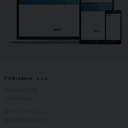
FitBrokers, s.r.o.
Sinkulova 329/48
140 00 Praha 4
+420 774 407 772
info@fitbrokers.cz