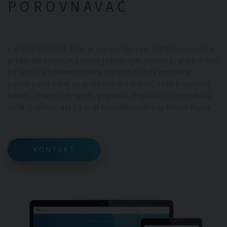
POROVNÁVAČ
V dnešní hektické době je nejcennější čas. Šetřete čas sobě a
především klientům s naším jedinečným porovnávačem. Přímo
na schůzce během několika vteřin dokážete porovnat
nabídky více bank na profesionální úrovni, včetně výpočtu
bonity, úrokových sazeb, poplatků, doplňkových produktů
(účet, pojištění atd.) a znát kompletní náklady během fixace.
KONTAKT
KONTAKT