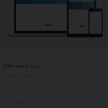
FitBrokers, s.r.o.
Sinkulova 329/48
140 00 Praha 4
+420 774 407 772
info@fitbrokers.cz