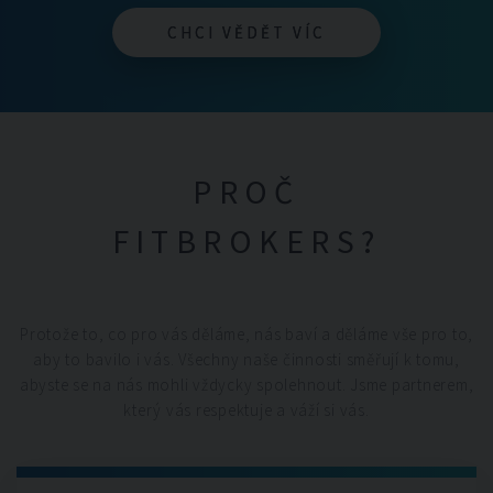
CHCI VĚDĚT VÍC
CHCI VĚDĚT VÍC
PROČ
FITBROKERS?
Protože to, co pro vás děláme, nás baví a děláme vše pro to,
aby to bavilo i vás. Všechny naše činnosti směřují k tomu,
abyste se na nás mohli vždycky spolehnout. Jsme partnerem,
který vás respektuje a váží si vás.