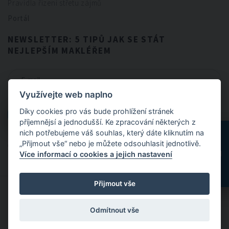
Pravidla řízení střetu zájmů
Portál
NEWSLETTER: 5 TIPŮ JAK SE STÁT
NEJLEPŠÍM MAKLÉŘEM
Využívejte web naplno
CHCI NEWSLETTER
Díky cookies pro vás bude prohlížení stránek
CHCI NEWSLETTER
příjemnějsí a jednodušší. Ke zpracování některých z
nich potřebujeme váš souhlas, který dáte kliknutím na
„Přijmout vše“ nebo je můžete odsouhlasit jednotlivě.
Odesláním formuláře souhlasíte se
zpracováním osobních údajů
.
Více informací o cookies a jejich nastavení
Přijmout vše
© 2024 FitBrokers - Servis, který si zamilujete
Odmítnout vše
Designed by