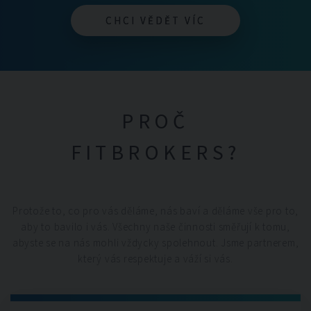
CHCI VĚDĚT VÍC
CHCI VĚDĚT VÍC
PROČ
FITBROKERS?
Protože to, co pro vás děláme, nás baví a děláme vše pro to,
aby to bavilo i vás. Všechny naše činnosti směřují k tomu,
abyste se na nás mohli vždycky spolehnout. Jsme partnerem,
který vás respektuje a váží si vás.