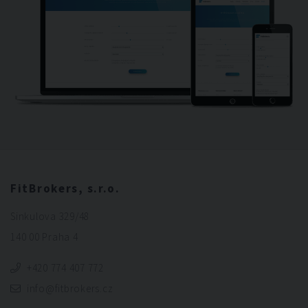
FitBrokers, s.r.o.
Sinkulova 329/48
140 00 Praha 4
+420 774 407 772
info@fitbrokers.cz