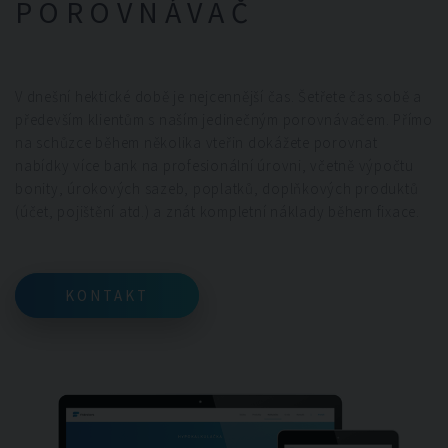
POROVNÁVAČ
V dnešní hektické době je nejcennější čas. Šetřete čas sobě a
především klientům s naším jedinečným porovnávačem. Přímo
na schůzce během několika vteřin dokážete porovnat
nabídky více bank na profesionální úrovni, včetně výpočtu
bonity, úrokových sazeb, poplatků, doplňkových produktů
(účet, pojištění atd.) a znát kompletní náklady během fixace.
KONTAKT
KONTAKT