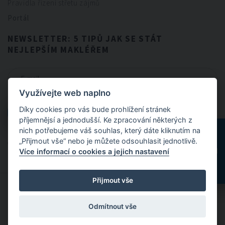
Pravidla řízení střetu zájmů
Portál
NEWSLETTER: 5 TIPŮ JAK SE STÁT
NEJLEPŠÍM MAKLÉŘEM
Využívejte web naplno
CHCI NEWSLETTER
Díky cookies pro vás bude prohlížení stránek
CHCI NEWSLETTER
příjemnějsí a jednodušší. Ke zpracování některých z
nich potřebujeme váš souhlas, který dáte kliknutím na
„Přijmout vše“ nebo je můžete odsouhlasit jednotlivě.
Odesláním formuláře souhlasíte se
zpracováním osobních údajů
.
Více informací o cookies a jejich nastavení
Přijmout vše
© 2024 FitBrokers - Servis, který si zamilujete
Odmítnout vše
Designed by