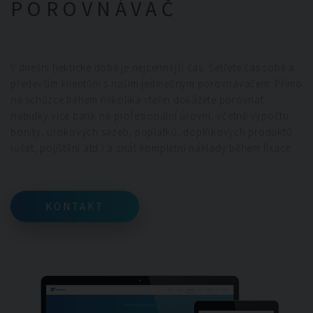
POROVNÁVAČ
V dnešní hektické době je nejcennější čas. Šetřete čas sobě a
především klientům s naším jedinečným porovnávačem. Přímo
na schůzce během několika vteřin dokážete porovnat
nabídky více bank na profesionální úrovni, včetně výpočtu
bonity, úrokových sazeb, poplatků, doplňkových produktů
(účet, pojištění atd.) a znát kompletní náklady během fixace.
KONTAKT
KONTAKT