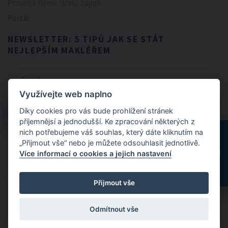
Pravidla řízení střetu zájmů
Portál
NEWSLETTER: 5 TIPŮ JAK SE STÁT
NEJLEPŠÍM MAKLÉŘEM
Využívejte web naplno
CHCI NEWSLETTER
Díky cookies pro vás bude prohlížení stránek
CHCI NEWSLETTER
příjemnějsí a jednodušší. Ke zpracování některých z
nich potřebujeme váš souhlas, který dáte kliknutím na
„Přijmout vše“ nebo je můžete odsouhlasit jednotlivě.
Odesláním formuláře souhlasíte se
zpracováním osobních údajů
.
Více informací o cookies a jejich nastavení
Přijmout vše
© 2024 FitBrokers - Servis, který si zamilujete
Odmítnout vše
Designed by