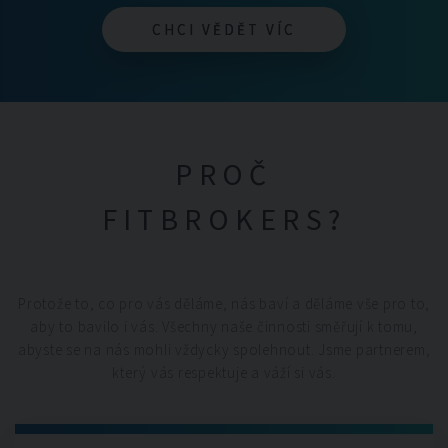
CHCI VĚDĚT VÍC
CHCI VĚDĚT VÍC
PROČ
FITBROKERS?
Protože to, co pro vás děláme, nás baví a děláme vše pro to,
aby to bavilo i vás. Všechny naše činnosti směřují k tomu,
abyste se na nás mohli vždycky spolehnout. Jsme partnerem,
který vás respektuje a váží si vás.