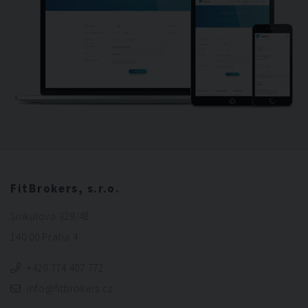
FitBrokers, s.r.o.
Sinkulova 329/48
140 00 Praha 4
+420 774 407 772
info@fitbrokers.cz