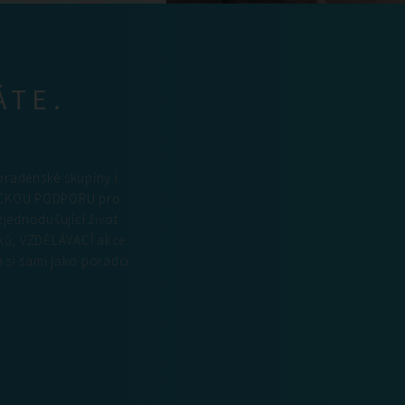
ÁTE.
oradenské skupiny i
DICKOU PODPORU pro
jednodušující život
ků, VZDĚLÁVACÍ akce.
 si sami jako poradci