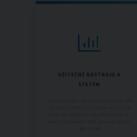
UŽITEČNÉ NÁSTROJE A
SYSTÉM
Zajišťujeme pro vás nástroje, díky kterým
vás práce ve financích bude více bavit a
zvýší vaši efektivitu a profesionalitu. To
ocení i vaši klienti, kteří se k vám budou
rádi vracet.