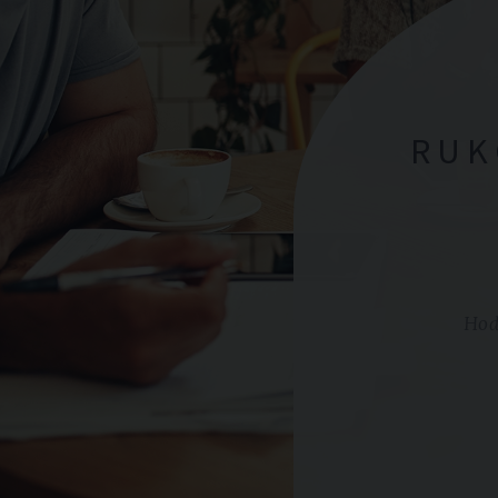
RUK
Hoď