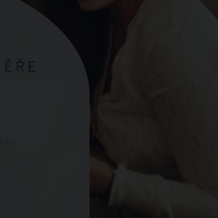
LÉŘE
sebe