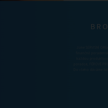
BRO
Jsme SERVISNÍ ORGA
finančně poradens
každou produktovou
poradce, FÉROVÉ PRO
Do všeho dáváme lids