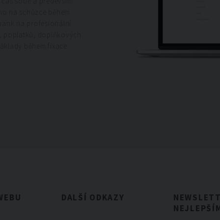
e čas sobě a především
ímo na schůzce během
bank na profesionální
b, poplatků, doplňkových
náklady během fixace.
WEBU
DALŠÍ ODKAZY
NEWSLETTE
NEJLEPŠÍ