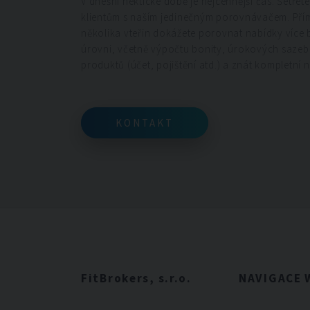
V dnešní hektické době je nejcennější čas. Šetřet
klientům s naším jedinečným porovnávačem. Př
několika vteřin dokážete porovnat nabídky více 
úrovni, včetně výpočtu bonity, úrokových saze
produktů (účet, pojištění atd.) a znát kompletní 
KONTAKT
KONTAKT
FitBrokers, s.r.o.
NAVIGACE 