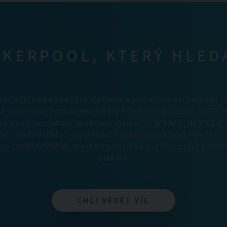
KERPOOL, KTERÝ HLED
NIZACE (brokerpool) pro hypoteční makléře, finanční poradce, p
ké společnosti. Poskytujeme ŠIROKÉ PORTFOLIO produktů, METO
 oblast (konzultace složitějších klientských případů), NÁSTROJE z
VIZNÍ NASTAVENÍ vč. vypořádání, hlídání LEGISLATIVNÍCH požadav
ký OSOBNÍ PŘÍSTUP, abychom poskytli takový servis, jaký bychom
přáli mít.
CHCI VĚDĚT VÍC
CHCI VĚDĚT VÍC