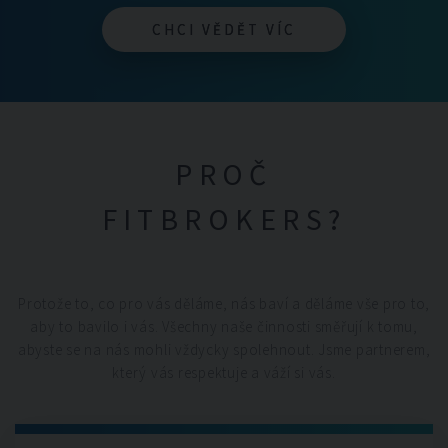
CHCI VĚDĚT VÍC
CHCI VĚDĚT VÍC
PROČ
FITBROKERS?
Protože to, co pro vás děláme, nás baví a děláme vše pro to,
aby to bavilo i vás. Všechny naše činnosti směřují k tomu,
abyste se na nás mohli vždycky spolehnout. Jsme partnerem,
který vás respektuje a váží si vás.