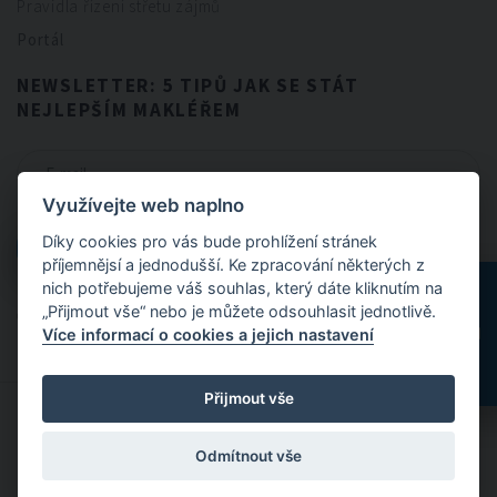
Pravidla řízení střetu zájmů
Portál
NEWSLETTER: 5 TIPŮ JAK SE STÁT
NEJLEPŠÍM MAKLÉŘEM
Využívejte web naplno
CHCI NEWSLETTER
Díky cookies pro vás bude prohlížení stránek
CHCI NEWSLETTER
příjemnějsí a jednodušší. Ke zpracování některých z
nich potřebujeme váš souhlas, který dáte kliknutím na
„Přijmout vše“ nebo je můžete odsouhlasit jednotlivě.
Odesláním formuláře souhlasíte se
zpracováním osobních údajů
.
Více informací o cookies a jejich nastavení
Přijmout vše
© 2024 FitBrokers - Servis, který si zamilujete
Odmítnout vše
Designed by