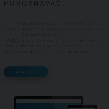
POROVNÁVAČ
V dnešní hektické době je nejcennější čas. Šetřete čas sobě a
především klientům s naším jedinečným porovnávačem. Přímo
na schůzce během několika vteřin dokážete porovnat
nabídky více bank na profesionální úrovni, včetně výpočtu
bonity, úrokových sazeb, poplatků, doplňkových produktů
(účet, pojištění atd.) a znát kompletní náklady během fixace.
KONTAKT
KONTAKT