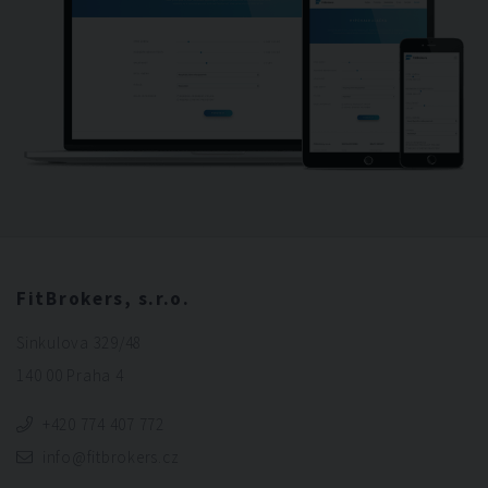
FitBrokers, s.r.o.
Sinkulova 329/48
140 00 Praha 4
+420 774 407 772
info@fitbrokers.cz