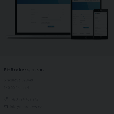
FitBrokers, s.r.o.
Sinkulova 329/48
140 00 Praha 4
+420 774 407 772
info@fitbrokers.cz