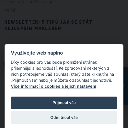
Pravidla řízení střetu zájmů
Portál
NEWSLETTER: 5 TIPŮ JAK SE STÁT
NEJLEPŠÍM MAKLÉŘEM
Využívejte web naplno
CHCI NEWSLETTER
Díky cookies pro vás bude prohlížení stránek
CHCI NEWSLETTER
příjemnějsí a jednodušší. Ke zpracování některých z
nich potřebujeme váš souhlas, který dáte kliknutím na
„Přijmout vše“ nebo je můžete odsouhlasit jednotlivě.
Odesláním formuláře souhlasíte se
zpracováním osobních údajů
.
Více informací o cookies a jejich nastavení
Přijmout vše
© 2024 FitBrokers - Servis, který si zamilujete
Odmítnout vše
Designed by