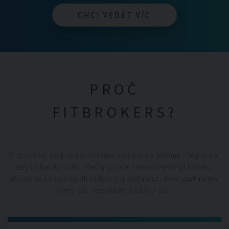
CHCI VĚDĚT VÍC
CHCI VĚDĚT VÍC
PROČ
FITBROKERS?
Protože to, co pro vás děláme, nás baví a děláme vše pro to,
aby to bavilo i vás. Všechny naše činnosti směřují k tomu,
abyste se na nás mohli vždycky spolehnout. Jsme partnerem,
který vás respektuje a váží si vás.