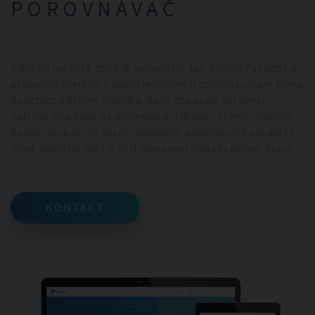
POROVNÁVAČ
V dnešní hektické době je nejcennější čas. Šetřete čas sobě a
především klientům s naším jedinečným porovnávačem. Přímo
na schůzce během několika vteřin dokážete porovnat
nabídky více bank na profesionální úrovni, včetně výpočtu
bonity, úrokových sazeb, poplatků, doplňkových produktů
(účet, pojištění atd.) a znát kompletní náklady během fixace.
KONTAKT
KONTAKT