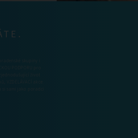
ÁTE.
oradenské skupiny i
DICKOU PODPORU pro
jednodušující život
ků, VZDĚLÁVACÍ akce.
 si sami jako poradci