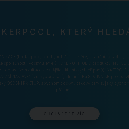
KERPOOL, KTERÝ HLED
NIZACE (brokerpool) pro hypoteční makléře, finanční poradce, p
ké společnosti. Poskytujeme ŠIROKÉ PORTFOLIO produktů, METO
 oblast (konzultace složitějších klientských případů), NÁSTROJE z
VIZNÍ NASTAVENÍ vč. vypořádání, hlídání LEGISLATIVNÍCH požadav
ký OSOBNÍ PŘÍSTUP, abychom poskytli takový servis, jaký bychom
přáli mít.
CHCI VĚDĚT VÍC
CHCI VĚDĚT VÍC