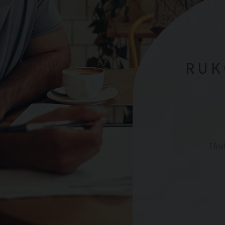
RUK
Hoď