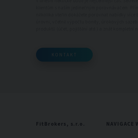
V dnešní hektické době je nejcennější čas. Šetřet
klientům s naším jedinečným porovnávačem. Př
několika vteřin dokážete porovnat nabídky více 
úrovni, včetně výpočtu bonity, úrokových saze
produktů (účet, pojištění atd.) a znát kompletní 
KONTAKT
KONTAKT
FitBrokers, s.r.o.
NAVIGACE 