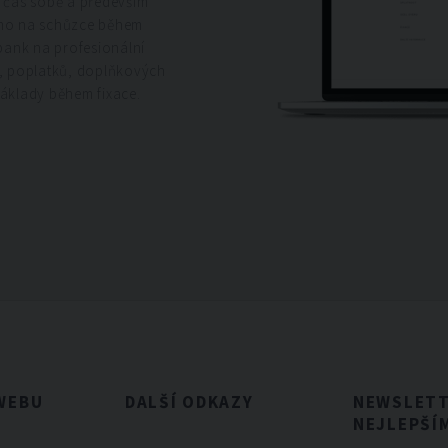
e čas sobě a především
ímo na schůzce během
bank na profesionální
b, poplatků, doplňkových
náklady během fixace.
WEBU
DALŠÍ ODKAZY
NEWSLETTE
NEJLEPŠÍ