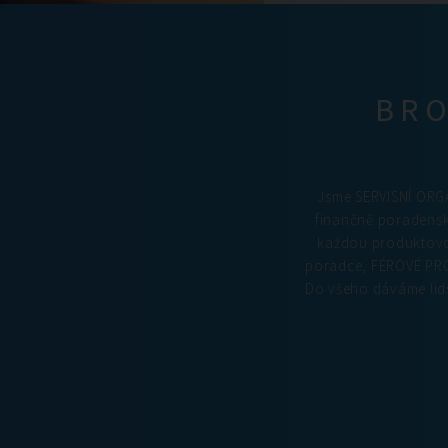
BRO
Jsme SERVISNÍ ORGA
finančně poradens
každou produktovou
poradce, FÉROVÉ PRO
Do všeho dáváme lids