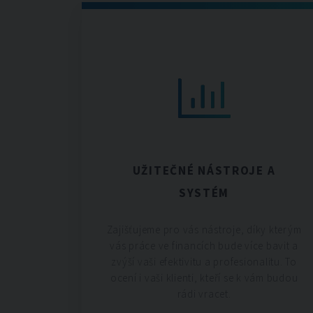
UŽITEČNÉ NÁSTROJE A
SYSTÉM
Zajišťujeme pro vás nástroje, díky kterým
vás práce ve financích bude více bavit a
zvýší vaši efektivitu a profesionalitu. To
ocení i vaši klienti, kteří se k vám budou
rádi vracet.