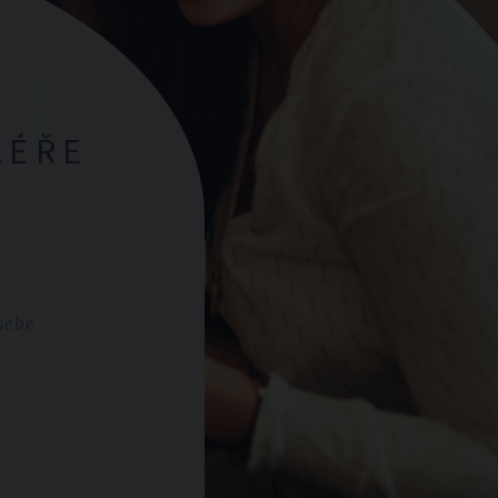
LÉŘE
sebe