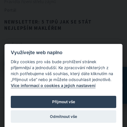
Pravidla řízení střetu zájmů
Portál
NEWSLETTER: 5 TIPŮ JAK SE STÁT
NEJLEPŠÍM MAKLÉŘEM
Využívejte web naplno
CHCI NEWSLETTER
Díky cookies pro vás bude prohlížení stránek
CHCI NEWSLETTER
příjemnějsí a jednodušší. Ke zpracování některých z
nich potřebujeme váš souhlas, který dáte kliknutím na
„Přijmout vše“ nebo je můžete odsouhlasit jednotlivě.
Odesláním formuláře souhlasíte se
zpracováním osobních údajů
.
Více informací o cookies a jejich nastavení
Přijmout vše
© 2024 FitBrokers - Servis, který si zamilujete
Odmítnout vše
Designed by