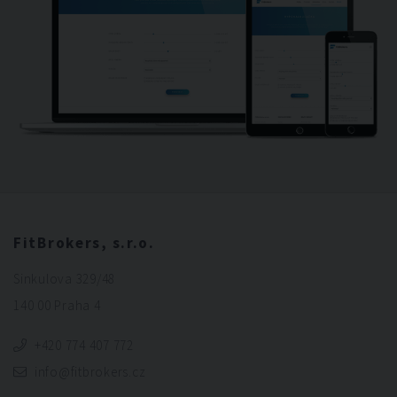
FitBrokers, s.r.o.
Sinkulova 329/48
140 00 Praha 4
+420 774 407 772
info@fitbrokers.cz