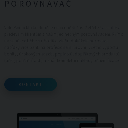
POROVNÁVAČ
V dnešní hektické době je nejcennější čas. Šetřete čas sobě a
především klientům s naším jedinečným porovnávačem. Přímo
na schůzce během několika vteřin dokážete porovnat
nabídky více bank na profesionální úrovni, včetně výpočtu
bonity, úrokových sazeb, poplatků, doplňkových produktů
(účet, pojištění atd.) a znát kompletní náklady během fixace.
KONTAKT
KONTAKT