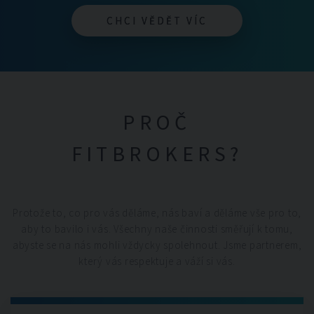
CHCI VĚDĚT VÍC
CHCI VĚDĚT VÍC
PROČ
FITBROKERS?
Protože to, co pro vás děláme, nás baví a děláme vše pro to,
aby to bavilo i vás. Všechny naše činnosti směřují k tomu,
abyste se na nás mohli vždycky spolehnout. Jsme partnerem,
který vás respektuje a váží si vás.