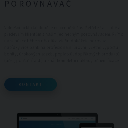
POROVNÁVAČ
V dnešní hektické době je nejcennější čas. Šetřete čas sobě a
především klientům s naším jedinečným porovnávačem. Přímo
na schůzce během několika vteřin dokážete porovnat
nabídky více bank na profesionální úrovni, včetně výpočtu
bonity, úrokových sazeb, poplatků, doplňkových produktů
(účet, pojištění atd.) a znát kompletní náklady během fixace.
KONTAKT
KONTAKT