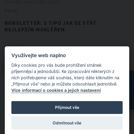
Pravidla řízení střetu zájmů
Portál
NEWSLETTER: 5 TIPŮ JAK SE STÁT
NEJLEPŠÍM MAKLÉŘEM
Využívejte web naplno
CHCI NEWSLETTER
Díky cookies pro vás bude prohlížení stránek
CHCI NEWSLETTER
příjemnějsí a jednodušší. Ke zpracování některých z
nich potřebujeme váš souhlas, který dáte kliknutím na
„Přijmout vše“ nebo je můžete odsouhlasit jednotlivě.
Odesláním formuláře souhlasíte se
zpracováním osobních údajů
.
Více informací o cookies a jejich nastavení
Přijmout vše
© 2024 FitBrokers - Servis, který si zamilujete
Odmítnout vše
Designed by