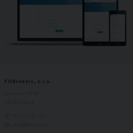
FitBrokers, s.r.o.
Sinkulova 329/48
140 00 Praha 4
+420 774 407 772
info@fitbrokers.cz