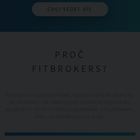
CHCI VĚDĚT VÍC
CHCI VĚDĚT VÍC
PROČ
FITBROKERS?
Protože to, co pro vás děláme, nás baví a děláme vše pro to,
aby to bavilo i vás. Všechny naše činnosti směřují k tomu,
abyste se na nás mohli vždycky spolehnout. Jsme partnerem,
který vás respektuje a váží si vás.