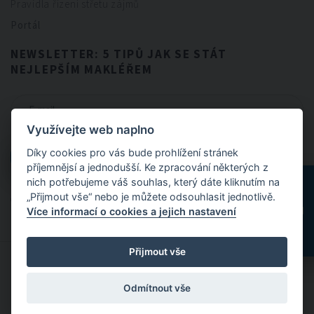
Pravidla řízení střetu zájmů
Portál
NEWSLETTER: 5 TIPŮ JAK SE STÁT
NEJLEPŠÍM MAKLÉŘEM
Využívejte web naplno
CHCI NEWSLETTER
Díky cookies pro vás bude prohlížení stránek
CHCI NEWSLETTER
příjemnějsí a jednodušší. Ke zpracování některých z
nich potřebujeme váš souhlas, který dáte kliknutím na
„Přijmout vše“ nebo je můžete odsouhlasit jednotlivě.
Odesláním formuláře souhlasíte se
zpracováním osobních údajů
.
Více informací o cookies a jejich nastavení
Přijmout vše
© 2024 FitBrokers - Servis, který si zamilujete
Odmítnout vše
Designed by