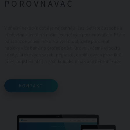
POROVNÁVAČ
V dnešní hektické době je nejcennější čas. Šetřete čas sobě a
především klientům s naším jedinečným porovnávačem. Přímo
na schůzce během několika vteřin dokážete porovnat
nabídky více bank na profesionální úrovni, včetně výpočtu
bonity, úrokových sazeb, poplatků, doplňkových produktů
(účet, pojištění atd.) a znát kompletní náklady během fixace.
KONTAKT
KONTAKT