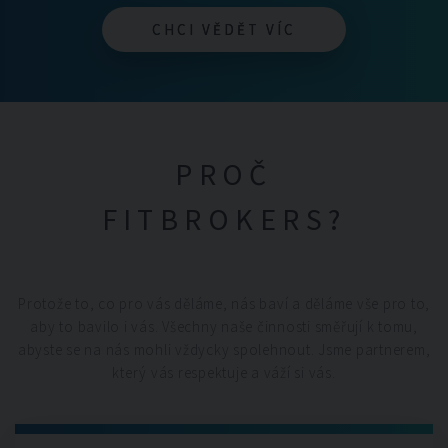
CHCI VĚDĚT VÍC
CHCI VĚDĚT VÍC
PROČ
FITBROKERS?
Protože to, co pro vás děláme, nás baví a děláme vše pro to,
aby to bavilo i vás. Všechny naše činnosti směřují k tomu,
abyste se na nás mohli vždycky spolehnout. Jsme partnerem,
který vás respektuje a váží si vás.