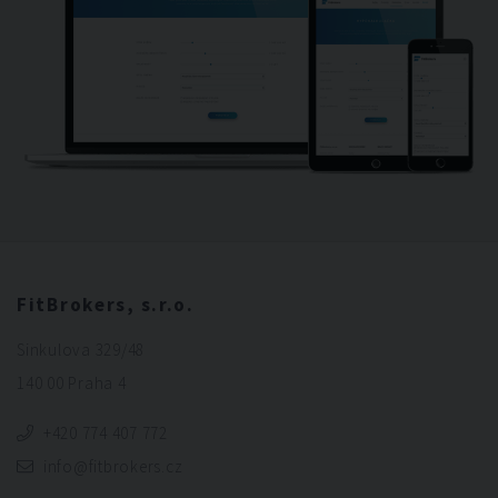
FitBrokers, s.r.o.
Sinkulova 329/48
140 00 Praha 4
+420 774 407 772
info@fitbrokers.cz