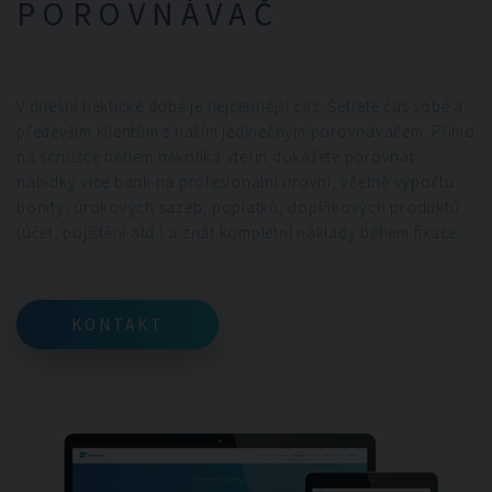
POROVNÁVAČ
V dnešní hektické době je nejcennější čas. Šetřete čas sobě a
především klientům s naším jedinečným porovnávačem. Přímo
na schůzce během několika vteřin dokážete porovnat
nabídky více bank na profesionální úrovni, včetně výpočtu
bonity, úrokových sazeb, poplatků, doplňkových produktů
(účet, pojištění atd.) a znát kompletní náklady během fixace.
KONTAKT
KONTAKT