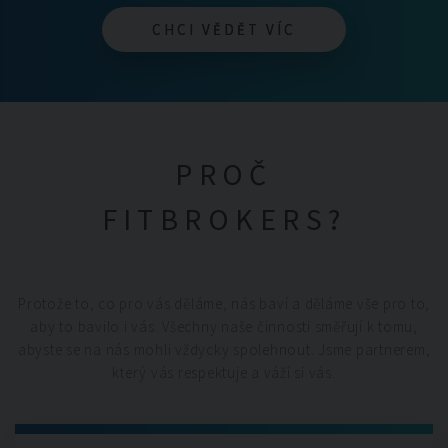
CHCI VĚDĚT VÍC
CHCI VĚDĚT VÍC
PROČ
FITBROKERS?
Protože to, co pro vás děláme, nás baví a děláme vše pro to,
aby to bavilo i vás. Všechny naše činnosti směřují k tomu,
abyste se na nás mohli vždycky spolehnout. Jsme partnerem,
který vás respektuje a váží si vás.