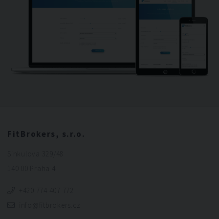
FitBrokers, s.r.o.
Sinkulova 329/48
140 00 Praha 4
+420 774 407 772
info@fitbrokers.cz