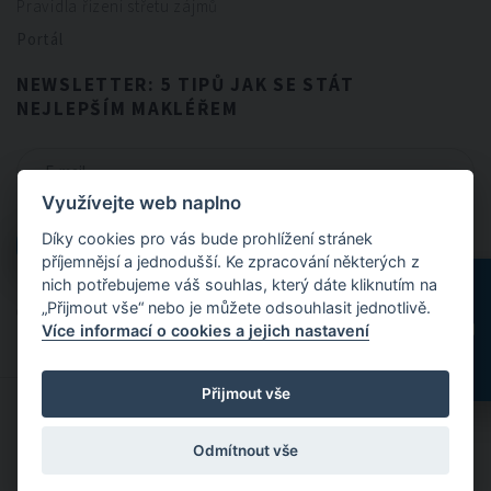
Pravidla řízení střetu zájmů
Portál
NEWSLETTER: 5 TIPŮ JAK SE STÁT
NEJLEPŠÍM MAKLÉŘEM
Využívejte web naplno
CHCI NEWSLETTER
Díky cookies pro vás bude prohlížení stránek
CHCI NEWSLETTER
příjemnějsí a jednodušší. Ke zpracování některých z
nich potřebujeme váš souhlas, který dáte kliknutím na
„Přijmout vše“ nebo je můžete odsouhlasit jednotlivě.
Odesláním formuláře souhlasíte se
zpracováním osobních údajů
.
Více informací o cookies a jejich nastavení
Přijmout vše
© 2024 FitBrokers - Servis, který si zamilujete
Odmítnout vše
Designed by