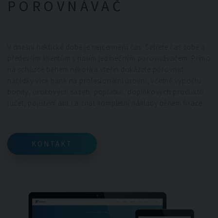
POROVNÁVAČ
V dnešní hektické době je nejcennější čas. Šetřete čas sobě a
především klientům s naším jedinečným porovnávačem. Přímo
na schůzce během několika vteřin dokážete porovnat
nabídky více bank na profesionální úrovni, včetně výpočtu
bonity, úrokových sazeb, poplatků, doplňkových produktů
(účet, pojištění atd.) a znát kompletní náklady během fixace.
KONTAKT
KONTAKT