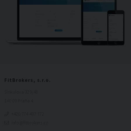
FitBrokers, s.r.o.
Sinkulova 329/48
140 00 Praha 4
+420 774 407 772
info@fitbrokers.cz