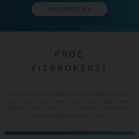
CHCI VĚDĚT VÍC
CHCI VĚDĚT VÍC
PROČ
FITBROKERS?
Protože to, co pro vás děláme, nás baví a děláme vše pro to,
aby to bavilo i vás. Všechny naše činnosti směřují k tomu,
abyste se na nás mohli vždycky spolehnout. Jsme partnerem,
který vás respektuje a váží si vás.