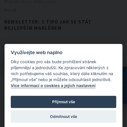
Pravidla řízení střetu zájmů
Portál
NEWSLETTER: 5 TIPŮ JAK SE STÁT
NEJLEPŠÍM MAKLÉŘEM
Využívejte web naplno
CHCI NEWSLETTER
Díky cookies pro vás bude prohlížení stránek
CHCI NEWSLETTER
příjemnějsí a jednodušší. Ke zpracování některých z
nich potřebujeme váš souhlas, který dáte kliknutím na
„Přijmout vše“ nebo je můžete odsouhlasit jednotlivě.
Odesláním formuláře souhlasíte se
zpracováním osobních údajů
.
Více informací o cookies a jejich nastavení
Přijmout vše
© 2024 FitBrokers - Servis, který si zamilujete
Odmítnout vše
Designed by