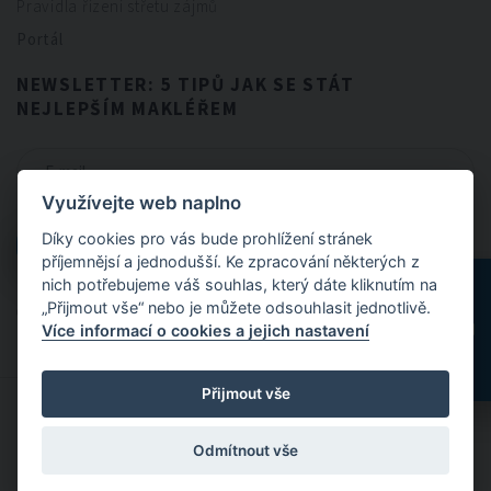
Pravidla řízení střetu zájmů
Portál
NEWSLETTER: 5 TIPŮ JAK SE STÁT
NEJLEPŠÍM MAKLÉŘEM
Využívejte web naplno
CHCI NEWSLETTER
Díky cookies pro vás bude prohlížení stránek
CHCI NEWSLETTER
příjemnějsí a jednodušší. Ke zpracování některých z
nich potřebujeme váš souhlas, který dáte kliknutím na
„Přijmout vše“ nebo je můžete odsouhlasit jednotlivě.
Odesláním formuláře souhlasíte se
zpracováním osobních údajů
.
Více informací o cookies a jejich nastavení
Přijmout vše
© 2024 FitBrokers - Servis, který si zamilujete
Odmítnout vše
Designed by