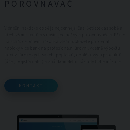
POROVNÁVAČ
V dnešní hektické době je nejcennější čas. Šetřete čas sobě a
především klientům s naším jedinečným porovnávačem. Přímo
na schůzce během několika vteřin dokážete porovnat
nabídky více bank na profesionální úrovni, včetně výpočtu
bonity, úrokových sazeb, poplatků, doplňkových produktů
(účet, pojištění atd.) a znát kompletní náklady během fixace.
KONTAKT
KONTAKT