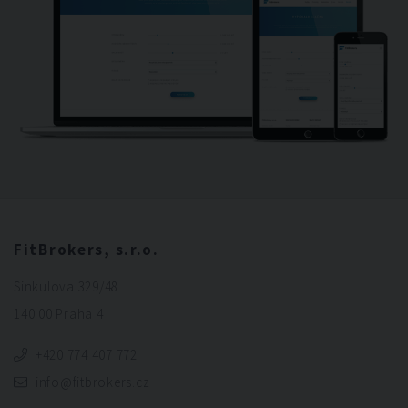
FitBrokers, s.r.o.
Sinkulova 329/48
140 00 Praha 4
+420 774 407 772
info@fitbrokers.cz