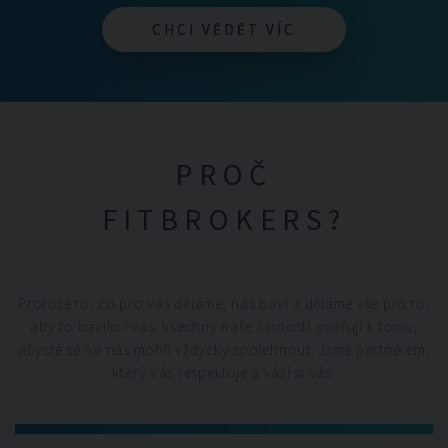
CHCI VĚDĚT VÍC
CHCI VĚDĚT VÍC
PROČ
FITBROKERS?
Protože to, co pro vás děláme, nás baví a děláme vše pro to,
aby to bavilo i vás. Všechny naše činnosti směřují k tomu,
abyste se na nás mohli vždycky spolehnout. Jsme partnerem,
který vás respektuje a váží si vás.